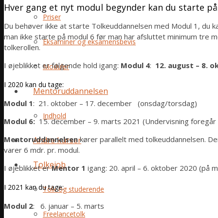
Hver gang et nyt modul begynder kan du starte p
Priser
Du behøver ikke at starte Tolkeuddannelsen med Modul 1, du k
man ikke starte på modul 6 før man har afsluttet minimum tre 
Eksaminer og eksamensbevis
tolkerollen.
I øjeblikket er følgende hold igang:
Modul 4
:
12. august – 8. 
Moduler
I 2020 kan du tage:
Mentoruddannelsen
Modul 1
: 21. oktober – 17. december (onsdag/torsdag)
Indhold
Modul 6:
15. december – 9. marts 2021 (Undervisning foregår ty
Mentoruddannelsen
kører parallelt med tolkeuddannelsen. De
Andre kurser
varer 6 mdr. pr. modul.
Tolkejob
I øjeblikket er
Mentor 1
igang: 20. april – 6. oktober 2020 (på 
I 2021 kan du tage:
Tolk og studerende
Modul 2
: 6. januar – 5. marts
Freelancetolk