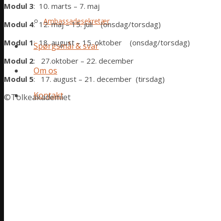
Modul 3
: 10. marts – 7. maj
Ambassadesekretær
Modul 4
: 12. maj – 15. juli (onsdag/torsdag)
Modul 1
: 18. august – 15. oktober (onsdag/torsdag)
Spørgsmål & svar
Modul 2
: 27.oktober – 22. december
Om os
Modul 5
: 17. august – 21. december (tirsdag)
Kontakt
©Tolkeakademiet