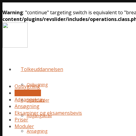
Warning
: "continue" targeting switch is equivalent to "br
content/plugins/revslider/includes/operations.class.p
Tolkeuddannelsen
Opbygning
Opbygning
Startdatoer
Adgangskrav
Startdatoer
Ansøgning
Eksaminer og eksamensbevis
Adgangskrav
Priser
Moduler
Ansøgning